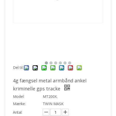
Del til:
4g fængsel metal armbånd ankel
kriminelle gps tracke
Model:
MT200X.
Mærke:
TWIN MASK
Antal: