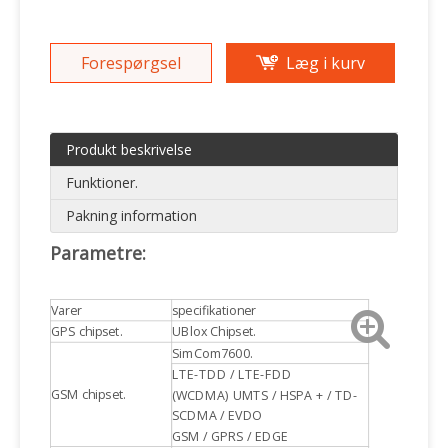
Forespørgsel
Læg i kurv
Produkt beskrivelse
Funktioner.
Pakning information
Parametre:
Varer
specifikationer
GPS chipset.
UBlox Chipset.
SimCom7600.
LTE-TDD / LTE-FDD
GSM chipset.
(WCDMA) UMTS / HSPA + / TD-
SCDMA / EVDO
GSM / GPRS / EDGE