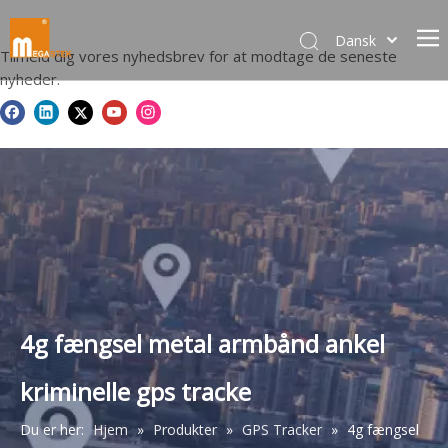
Dansk
Tilmeld dig vores nyhedsbrev for at modtage de seneste
norsk språk
nyheder.
한국어
日本語
Italiano
Deutsch
Português
Español
Pусский
Français
简体中文
4g fængsel metal armbånd ankel
English
kriminelle gps tracke
Du er her:
Hjem
»
Produkter
»
GPS Tracker
»
4g fængsel