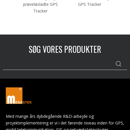
prøveløsladte GPS
GPS Tracker
C
Tracker
SØG VORES PRODUKTER
Med mange års dybdegående R&D-arbejde og
projektimplementering er vi i det førende niveau inden for GPS,
mobil telekommunikation, GIS og netværksteknologier.