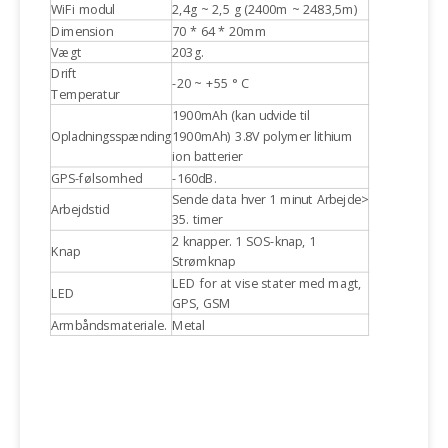
WiFi modul
2,4g ~ 2,5 g (2400m ~ 2483,5m)
Dimension
70 * 64 * 20mm
Vægt
203g.
Drift
-20 ~ +55 ° C
Temperatur
1900mAh (kan udvide til
Opladningsspænding
1900mAh) 3.8V polymer lithium
ion batterier
GPS-følsomhed
-160dB.
Sende data hver 1 minut Arbejde>
Arbejdstid
35. timer
2 knapper. 1 SOS-knap, 1
Knap
Strømknap
LED for at vise stater med magt,
LED
GPS, GSM
Armbåndsmateriale.
Metal