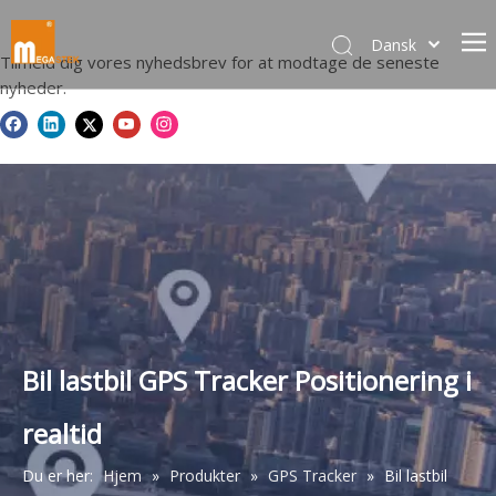
Dansk
Tilmeld dig vores nyhedsbrev for at modtage de seneste
norsk språk
nyheder.
한국어
日本語
Italiano
Deutsch
Português
Español
Pусский
Français
简体中文
Bil lastbil GPS Tracker Positionering i
English
realtid
Du er her:
Hjem
»
Produkter
»
GPS Tracker
»
Bil lastbil