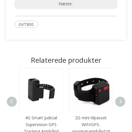
Næste:
GVT800.
Relaterede produkter
ng GPS
4G Smart Judicial
2G mini tilpasset
Spori
 Alarm
Supervision GPS
WiFi/GPS-
Goog
band
Tracking Armbånd
sporingsarmbånd til
arm