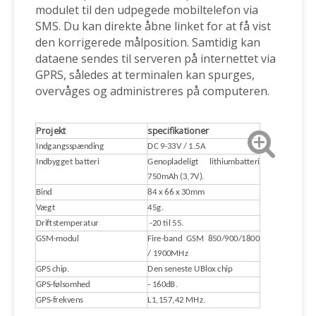
modulet til den udpegede mobiltelefon via
SMS. Du kan direkte åbne linket for at få vist
den korrigerede målposition. Samtidig kan
dataene sendes til serveren på internettet via
GPRS, således at terminalen kan spurges,
overvåges og administreres på computeren.
Projekt
specifikationer
Indgangsspænding
DC 9-33V / 1.5A
Indbygget batteri
Genopladeligt lithiumbatteri
750mAh (3,7V).
Bind
84 x 66 x 30mm
Vægt
45g.
Driftstemperatur
-20 til 55.
GSM-modul
Fire-band GSM 850/900/1800
/ 1900MHz
GPS chip.
Den seneste UBlox chip
GPS-følsomhed
- 160dB.
GPS-frekvens
L1,157,42 MHz.