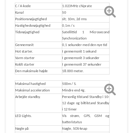
C / A-kode
1.023MHz chiprate
Kanal
50
Positionsnøjagtighed
slt; 10m, 2d rms
Hastighedsnøjagtighed
0,1m / s
Tidsnøjagtighed
Satellittid 1 Microsecond
Synchronization
Gennemsnit
0,1 sekunder med den nye tid
Hot starter.
I gennemsnit 1 sekund
Varm starter
I gennemsnit 3 sekunder
Koldt starter
I gennemsnit 37 sekunder
Den maksimale højde
18.000 meter.
Maksimal hastighed
500m / S.
Maksimal acceleration
Mindre end 4g.
Arbejde standby.
Personlig tilstand Standby i 10-
12 dage og biltilstand Standby
i 12 timer
LED Lights.
Vis strøm, GPS, GSM og
batteristatus
Nøgle på
Nøgle, SOS-knap