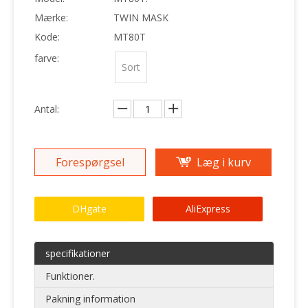
Mærke:
TWIN MASK
Kode:
MT80T
farve:
Sort
Antal:
Forespørgsel
Læg i kurv
DHgate
AliExpress
specifikationer
Funktioner.
Pakning information