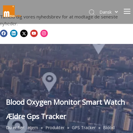
Dansk
Tilmeld dig vores nyhedsbrev for at modtage de seneste
norsk språk
nyheder.
한국어
日本語
Italiano
Deutsch
Português
Español
Pусский
Français
简体中文
Blood Oxygen Monitor Smart Watch
English
Ældre Gps Tracker
Du er her:
Hjem
»
Produkter
»
GPS Tracker
»
Blood