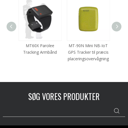
onlig
MT60X Parolee
MT-90N Mini NB-IoT
MT80
er
Tracking Armbånd
GPS Tracker til præcis
C
placeringsovervågning
SØG VORES PRODUKTER