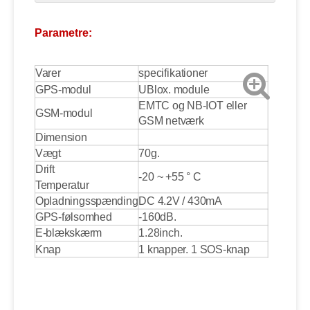
Parametre:
Varer
specifikationer
GPS-modul
UBlox. module
EMTC og NB-IOT eller
GSM-modul
GSM netværk
Dimension
Vægt
70g.
Drift
-20 ~ +55 ° C
Temperatur
Opladningsspænding
DC 4.2V / 430mA
GPS-følsomhed
-160dB.
E-blækskærm
1.28inch.
Knap
1 knapper. 1 SOS-knap