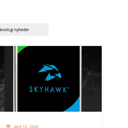
简体中文
English
knologi nyheder
april 10, 2026