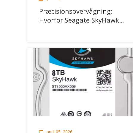
Præcisionsovervågning:
Hvorfor Seagate SkyHawk
8TB er den ultimative
sikkerhedsopbevaring
april 05, 2026