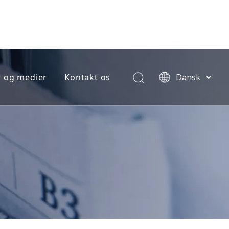
 og medier
Kontakt os
Dansk
norsk
språk
한국어
e jobordre
日本語
(RMA FORM)
Italiano
Deutsch
ng
Português
Español
Pусский
ment
Français