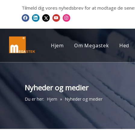
Tilmeld dig vores nyhedsbrev for at modtage de sene
Hjem
Om Megastek
Hed
FIRMAPROFIL
Me
VORES CERTIFIKAT
VORES UDTALELSER
Nyheder og medier
Du er her:
Hjem
»
Nyheder og medier