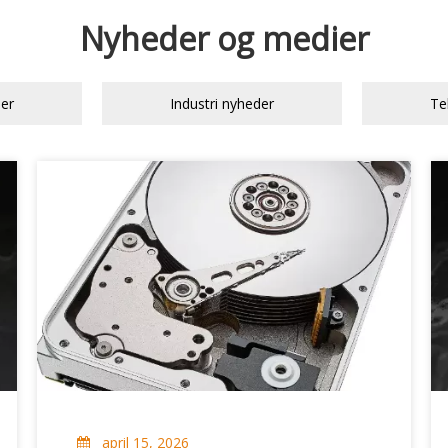
Køretøjs- og flådestyringssystem
Service Robot
Nyheder og medier
Indendørs UWB Positioning Tracker
er
Industri nyheder
Te
Sporingssystem og APP
Service Robot
april 15, 2026