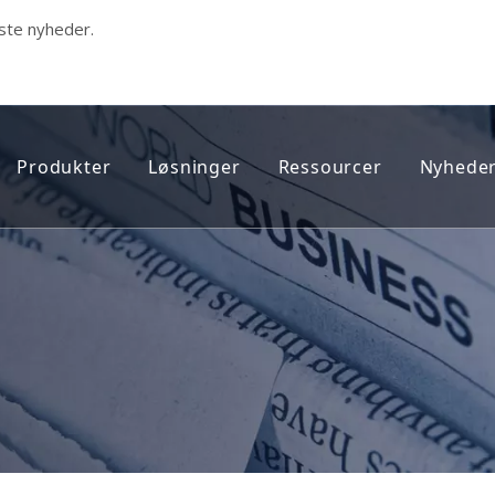
ste nyheder.
Produkter
Løsninger
Ressourcer
Nyheder
dicinsk sporer
Nyeste produkter
Sporing af prøveløsladte
FAQ
Smart GPS-walking stick
Sporing af sundhedsvæsen
Teknisk support onlin
EKG monitor
Personlig sporing
EFTERSALGSSERVICE 
Health Care Tracker
Flådestyring og brændstofovervågni
Fangesporer
Indendørs UWB-positionering
Personlig tracker
Hospitalspersonale og Asset Manage