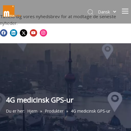
Dansk
Tilmeld dig vores nyhedsbrev for at modtage de seneste
norsk språk
nyheder.
한국어
日本語
Italiano
Deutsch
Português
Español
Pусский
Français
简体中文
4G medicinsk GPS-ur
English
Du er her:
Hjem
»
Produkter
»
4G medicinsk GPS-ur