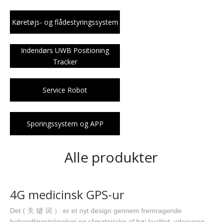
Køretøjs- og flådestyringssystem
Indendørs UWB Positioning
Tracker
Service Robot
Sporingssystem og APP
Alle produkter
4G medicinsk GPS-ur
Det ( 关 键 词 ） er et nyt design gennem fremragende
behandlingsteknologi og råmaterialer af høj kvalitet, ydeevnen