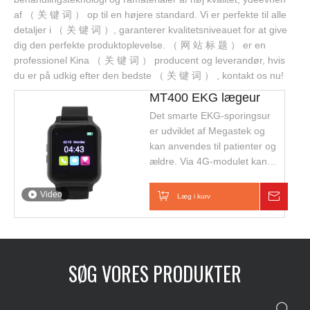
af ​​（ 关 键 词 ） op til en højere standard. Vi er perfekte til alle
detaljer i （ 关 键 词 ）, garanterer kvalitetsniveauet for at give
dig den perfekte produktoplevelse. （ 网 站 标 题 ） er en
professionel Kina （ 关 键 词 ） producent og leverandør, hvis
du er på udkig efter den bedste （ 关 键 词 ） , kontakt os nu!
MT400 EKG lægeur
Det smarte EKG-sporingsur
er udviklet af Megastek og
kan anvendes til patienter og
ældre. Via 4G-modulet kan
GPS-positionering, EKG og
pulsdata overføres til
Video
Læg i kurv
Foresp
serveren i realtid. Det er
med 2 måder at ringe til
samtale, GPS-placering,
SOS, skridttælling og fald-
SØG VORES PRODUKTER
alarm. Farveberøringspanel
kan gøre brugeren nemmere
at håndtere alle urets