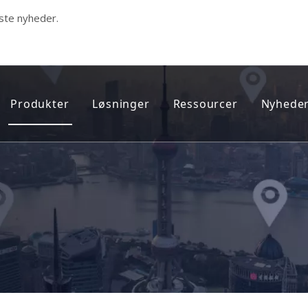
ste nyheder.
Produkter
Løsninger
Ressourcer
Nyheder
dicinsk sporer
Nyeste produkter
Sporing af prøveløsladte
FAQ
Smart GPS-walking stick
Sporing af sundhedsvæsen
Teknisk support onlin
EKG monitor
Personlig sporing
EFTERSALGSSERVICE 
Health Care Tracker
Flådestyring og brændstofovervågni
Fangesporer
Indendørs UWB-positionering
Personlig tracker
Hospitalspersonale og Asset Manage