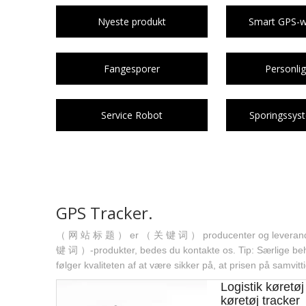
Nyeste produkt
Smart GPS-wa
Fangesporer
Personlig
Service Robot
Sporingssys
GPS Tracker.
（ 网 站 标 题 ） er （ 关 键 词 ） producenter og leverandører i
键 词 ）-produkter, bedes du kontakte os. Tip: Særlige beho
følger kvaliteten af ​​at være sikker på, at prisen på samvit
Logistik køretø
køretøj tracker