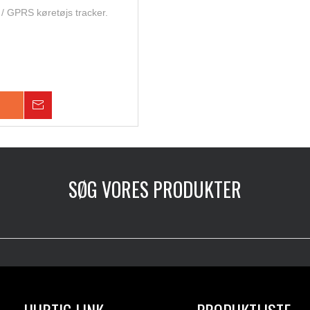
 GPRS køretøjs tracker.
Forespørgsel
SØG VORES PRODUKTER
HURTIG LINK
PRODUKTLISTE