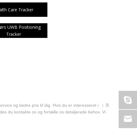
简体中文
lth Care Tracker
English
ørs UWB Positioning
Tracker
e og bedre pris til dig. Hvis du er interesseret i （ 关
es du kontakte os og fortælle os detaljerede behov. Vi