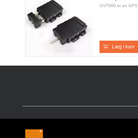
GVT800 er en GPS /
Læg i kurv