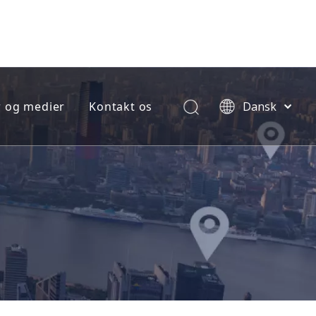
 og medier
Kontakt os
Dansk
norsk
språk
한국어
e jobordre
日本語
(RMA FORM)
Italiano
Deutsch
ng
Português
Español
Pусский
ment
Français