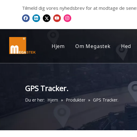
Tilmeld dig vores nyhedsbrev for at modtage de sene
Hjem
Om Megastek
Hed
FIRMAPROFIL
Me
VORES CERTIFIKAT
GPS Tracker.
VORES UDTALELSER
Du er her:
Hjem
»
Produkter
»
GPS Tracker.