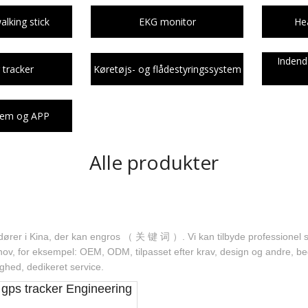
Køretøjs- og flådestyringssystem
Service Robot
lking stick
EKG monitor
Hea
Indendørs UWB Positioning Tracker
Indend
 tracker
Køretøjs- og flådestyringssystem
Sporingssystem og APP
Service Robot
tem og APP
Alle produkter
 Kina, der kan engros （ 关 键 词 ）. Vi kan tilbyde professionel servic
v, for eksempel: OEM, ODM, tilpasset efter krav, design og andre, bed
tighed, dedikeret service.
j gps tracker Engineering