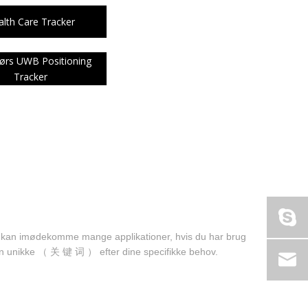
简体中文
lth Care Tracker
English
ørs UWB Positioning
Tracker
n imødekomme mange applikationer, hvis du har brug
gen unikke （ 关 键 词 ） efter dine specifikke behov.