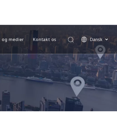
 og medier
Kontakt os
Dansk
norsk
språk
한국어
e jobordre
日本語
(RMA FORM)
Italiano
Deutsch
ng
Português
Español
Pусский
ment
Français