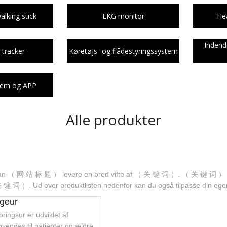
Køretøjs- og flådestyringssystem
Service Robot
lking stick
EKG monitor
Hea
Indendørs UWB Positioning Tracker
Indend
 tracker
Køretøjs- og flådestyringssystem
Sporingssystem og APP
Service Robot
tem og APP
Alle produkter
an （ 网 站 标 题 ） levere en bred vifte af （ 关 键 词 ）. （ 关 键 词 ） ka
（ 关 键 词 ）. Ud over produktlisten nedenfor kan du også tilpasse din e
geur
ingsur er udviklet af
endes til patienter og ældre.