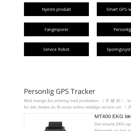
Nyeste produkt
Smart GPS-wa
Fangesporer
Personlig
Service Robot
Sporingssys
Personlig GPS Tracker
Med mange års erfaring med produktion （ 关 键 词 ）, k
for det, bedes du få vores online rettidige service om 
MT400 EKG læ
Det smarte EKG-spor
Megastek og kan anv