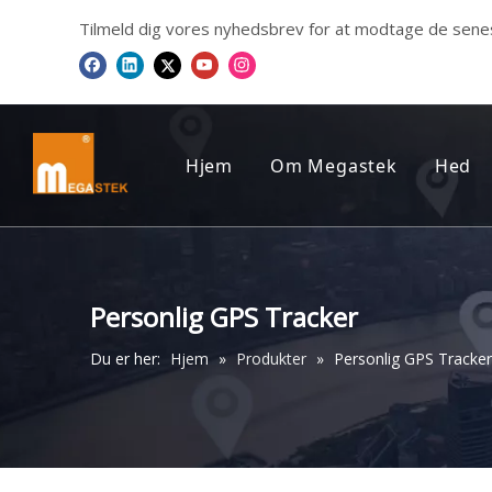
Tilmeld dig vores nyhedsbrev for at modtage de sene
Hjem
Om Megastek
Hed
FIRMAPROFIL
Me
VORES CERTIFIKAT
Personlig GPS Tracker
VORES UDTALELSER
Du er her:
Hjem
»
Produkter
»
Personlig GPS Tracker