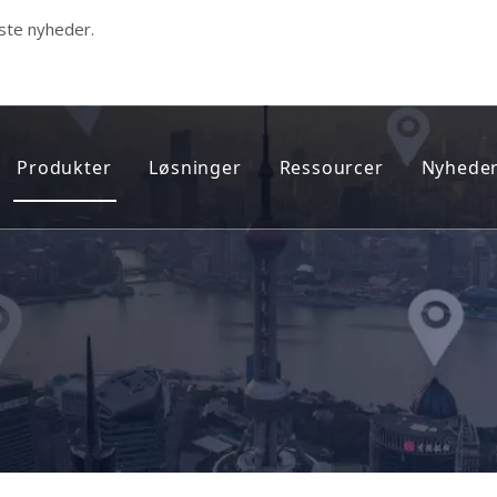
ste nyheder.
Produkter
Løsninger
Ressourcer
Nyheder
dicinsk sporer
Nyeste produkter
Sporing af prøveløsladte
FAQ
Smart GPS-walking stick
Sporing af sundhedsvæsen
Teknisk support onlin
EKG monitor
Personlig sporing
EFTERSALGSSERVICE 
Health Care Tracker
Flådestyring og brændstofovervågni
Fangesporer
Indendørs UWB-positionering
Personlig tracker
Hospitalspersonale og Asset Manage