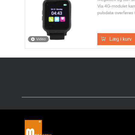
Via 4G-modulet kan
pulsdata overføres t
2 måder at ringe ti
skridttælling og fa
kan gøre brugeren 
Læg i kurv
funktioner.
Video