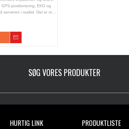
 GPS-positionering, EKG og
il serveren i realtid. Det er med
l samtale, GPS-placering, SOS,
ld-alarm. Farveberøringspanel
nemmere at håndtere alle urets
Forespørgsel
SØG VORES PRODUKTER
HURTIG LINK
PRODUKTLISTE