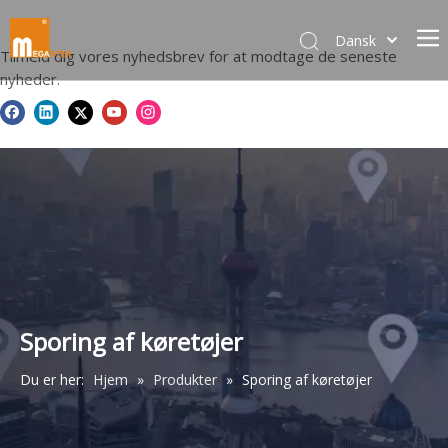
Dansk
Tilmeld dig vores nyhedsbrev for at modtage de seneste
norsk språk
nyheder.
한국어
日本語
Italiano
Deutsch
Português
Español
Pусский
Français
简体中文
Sporing af køretøjer
English
Du er her:
Hjem
»
Produkter
»
Sporing af køretøjer