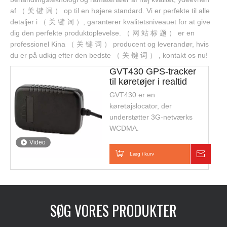
af ​​（ 关 键 词 ） op til en højere standard. Vi er perfekte til alle
detaljer i （ 关 键 词 ）, garanterer kvalitetsniveauet for at give
dig den perfekte produktoplevelse. （ 网 站 标 题 ） er en
professionel Kina （ 关 键 词 ） producent og leverandør, hvis
du er på udkig efter den bedste （ 关 键 词 ） , kontakt os nu!
GVT430 GPS-tracker
til køretøjer i realtid
GVT430 er en
køretøjslocator, der
understøtter 3G-netværks
WCDMA.
Video
Læg i kurv
Foresp
SØG VORES PRODUKTER