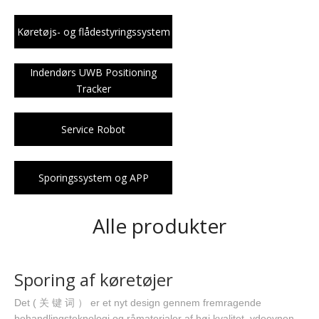
Køretøjs- og flådestyringssystem
Indendørs UWB Positioning
Tracker
Service Robot
Sporingssystem og APP
Alle produkter
Sporing af køretøjer
Det ( 关 键 词 ） er et nyt design gennem fremragende
behandlingsteknologi og råmaterialer af høj kvalitet, ydeevnen