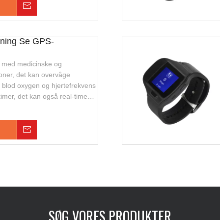
hedssporing og overvågning af
Forespørgsel
ersoner.
æning Se GPS-
ur med medicinske og
ioner, det kan overvåge
 blod oxygen og hjertefrekvens
 timer, det kan også real-time
talk, armbåndsafbrydelsesalarm
 ur er mini, vandtæt. Velegnet
hedssporing og overvågning af
Forespørgsel
ersoner.
SØG VORES PRODUKTER