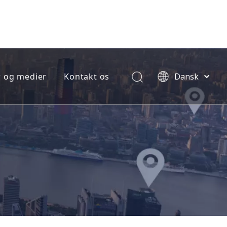
 og medier
Kontakt os
Dansk
norsk
språk
한국어
e jobordre
日本語
(RMA FORM)
Italiano
Deutsch
ng
Português
Español
Pусский
ment
Français