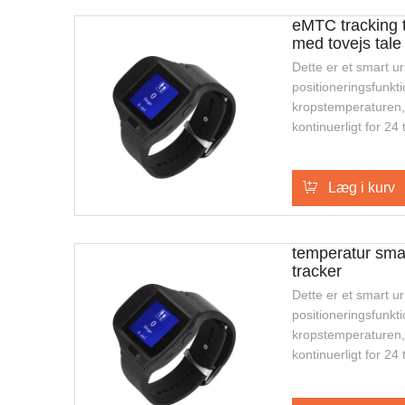
eMTC tracking 
med tovejs tale
Dette er et smart 
positioneringsfunkt
kropstemperaturen,
kontinuerligt for 24
positoning, tovejs 
og SOS alarm, dette
til udendørs sikker
Læg i kurv
ældre eller enkeltp
temperatur smar
tracker
Dette er et smart 
positioneringsfunkt
kropstemperaturen,
kontinuerligt for 24
positoning, tovejs 
og SOS alarm, dette