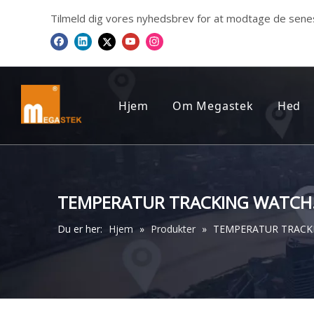
Tilmeld dig vores nyhedsbrev for at modtage de sene
Hjem
Om Megastek
Hed
FIRMAPROFIL
Me
VORES CERTIFIKAT
TEMPERATUR TRACKING WATCH
VORES UDTALELSER
Du er her:
Hjem
»
Produkter
»
TEMPERATUR TRACK