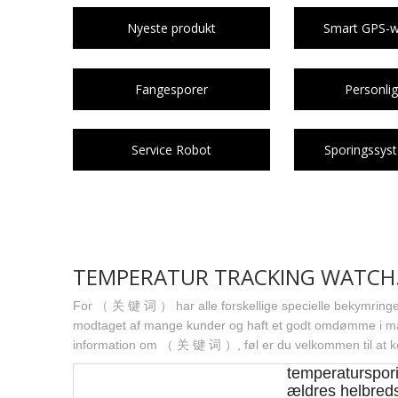
Nyeste produkt
Smart GPS-wa
Fangesporer
Personlig
Service Robot
Sporingssys
TEMPERATUR TRACKING WATCH
For （ 关 键 词 ） har alle forskellige specielle bekymringer
modtaget af mange kunder og haft et godt omdømme i m
information om （ 关 键 词 ）, føl er du velkommen til at k
temperaturspori
ældres helbred