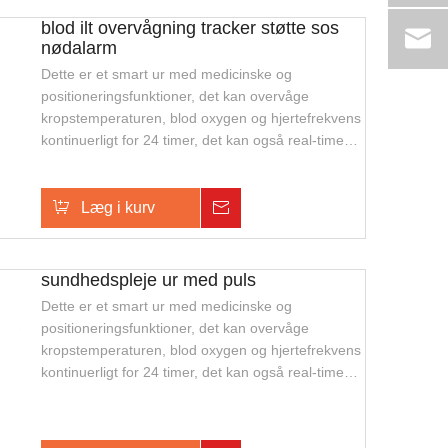
blod ilt overvågning tracker støtte sos
nødalarm
Dette er et smart ur med medicinske og
positioneringsfunktioner, det kan overvåge
kropstemperaturen, blod oxygen og hjertefrekvens
kontinuerligt for 24 timer, det kan også real-time
positoning, tovejs talk, armbåndsafbrydelsesalarm
og SOS alarm, dette ur er mini, vandtæt. Velegnet
til udendørs sikkerhedssporing og overvågning af
Læg i kurv
Forespørgsel
ældre eller enkeltpersoner.
sundhedspleje ur med puls
Dette er et smart ur med medicinske og
positioneringsfunktioner, det kan overvåge
kropstemperaturen, blod oxygen og hjertefrekvens
kontinuerligt for 24 timer, det kan også real-time
positoning, tovejs talk, armbåndsafbrydelsesalarm
og SOS alarm, dette ur er mini, vandtæt. Velegnet
til udendørs sikkerhedssporing og overvågning af