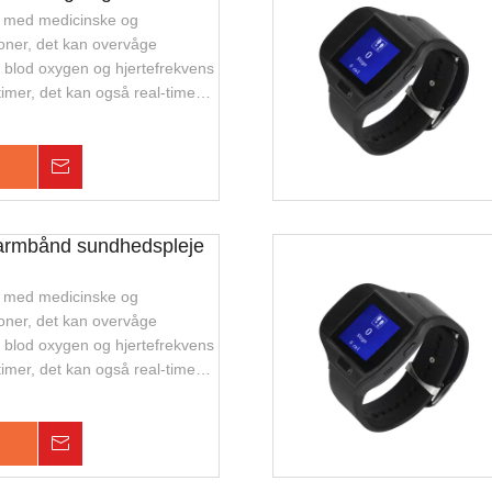
ur med medicinske og
ioner, det kan overvåge
 blod oxygen og hjertefrekvens
 timer, det kan også real-time
talk, armbåndsafbrydelsesalarm
 ur er mini, vandtæt. Velegnet
hedssporing og overvågning af
Forespørgsel
ersoner.
 armbånd sundhedspleje
ur med medicinske og
ioner, det kan overvåge
 blod oxygen og hjertefrekvens
 timer, det kan også real-time
talk, armbåndsafbrydelsesalarm
 ur er mini, vandtæt. Velegnet
hedssporing og overvågning af
Forespørgsel
ersoner.