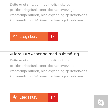
Dette er et smart ur med medicinske og
positioneringsfunktioner, det kan overvåge
kropstemperaturen, blod oxygen og hjertefrekvens
kontinuerligt for 24 timer, det kan også real-time
positoning, tovejs talk, armbåndsafbrydelsesalarm
og SOS alarm, dette ur er mini, vandtæt. Velegnet
til udendørs sikkerhedssporing og overvågning af
Læg i kurv
Forespørgsel
ældre eller enkeltpersoner.
Ældre GPS-sporing med pulsmåling
Dette er et smart ur med medicinske og
positioneringsfunktioner, det kan overvåge
kropstemperaturen, blod oxygen og hjertefrekvens
kontinuerligt for 24 timer, det kan også real-time
positoning, tovejs talk, armbåndsafbrydelsesalarm
og SOS alarm, dette ur er mini, vandtæt. Velegnet
til udendørs sikkerhedssporing og overvågning af
Læg i kurv
Forespørgsel
ældre eller enkeltpersoner.