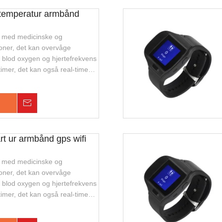
temperatur armbånd
ur med medicinske og
ioner, det kan overvåge
 blod oxygen og hjertefrekvens
 timer, det kan også real-time
talk, armbåndsafbrydelsesalarm
 ur er mini, vandtæt. Velegnet
hedssporing og overvågning af
Forespørgsel
ersoner.
t ur armbånd gps wifi
ur med medicinske og
ioner, det kan overvåge
 blod oxygen og hjertefrekvens
 timer, det kan også real-time
talk, armbåndsafbrydelsesalarm
 ur er mini, vandtæt. Velegnet