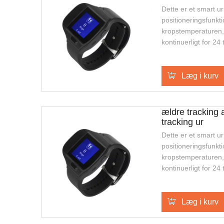
Dette er et smart 
positioneringsfunkt
kropstemperaturen,
kontinuerligt for 24
positoning, tovejs 
og SOS alarm, dette
til udendørs sikker
Læg i kurv
ældre eller enkeltp
ældre tracking
tracking ur
Dette er et smart 
positioneringsfunkt
kropstemperaturen,
kontinuerligt for 24
positoning, tovejs 
og SOS alarm, dette
til udendørs sikker
Læg i kurv
ældre eller enkeltp