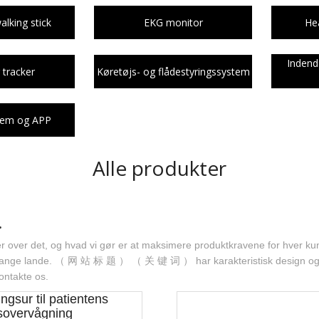
Køretøjs- og flådestyringssystem
Service Robot
lking stick
EKG monitor
Hea
Indendørs UWB Positioning Tracker
Indend
 tracker
Køretøjs- og flådestyringssystem
Sporingssystem og APP
Service Robot
tem og APP
Alle produkter
.
 over det, og hvad vi gør er at maksimere produktkravene for hver kun
ange lande. （ 网 站 标 题 ） （ 关 键 词 ） har karakteristisk design og pr
ontakte os.
ngsur til patientens
sovervågning