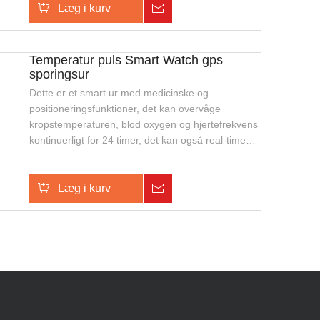
Læg i kurv
Forespørgsel
ældre eller enkeltpersoner.
Temperatur puls Smart Watch gps
sporingsur
Dette er et smart ur med medicinske og
positioneringsfunktioner, det kan overvåge
kropstemperaturen, blod oxygen og hjertefrekvens
kontinuerligt for 24 timer, det kan også real-time
positoning, tovejs talk, armbåndsafbrydelsesalarm
og SOS alarm, dette ur er mini, vandtæt. Velegnet
til udendørs sikkerhedssporing og overvågning af
Læg i kurv
Forespørgsel
ældre eller enkeltpersoner.