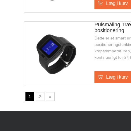
til udendørs sikker
Læg i kurv
ældre eller enkeltp
Pulsmåling Tr
positionering
Dette er et smart 
positioneringsfunkt
kropstemperaturen,
kontinuerligt for 24
positoning, tovejs 
og SOS alarm, dette
til udendørs sikker
Læg i kurv
ældre eller enkeltp
1
2
»