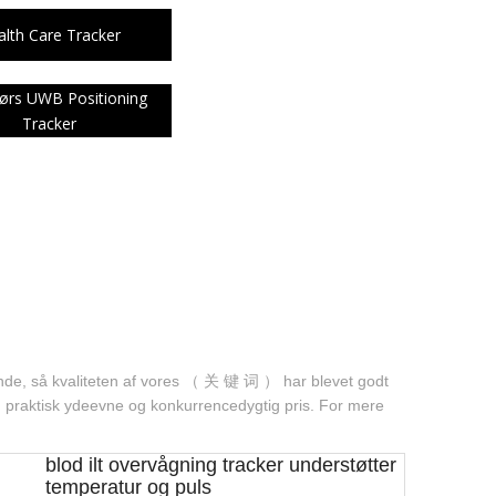
简体中文
lth Care Tracker
English
ørs UWB Positioning
Tracker
de, så kvaliteten af ​​vores （ 关 键 词 ） har blevet godt
aktisk ydeevne og konkurrencedygtig pris. For mere
blod ilt overvågning tracker understøtter
temperatur og puls