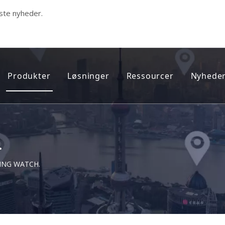
ste nyheder.
Produkter
Løsninger
Ressourcer
Nyheder
dicinsk sporer
Nyeste produkter
Sporing af prøveløsladte
FAQ
Smart GPS-walking stick
Sporing af sundhedsvæsen
Teknisk support onlin
.
EKG monitor
Personlig sporing
EFTERSALGSSERVICE 
ING WATCH.
Health Care Tracker
Flådestyring og brændstofovervågni
Fangesporer
Indendørs UWB-positionering
Personlig tracker
Hospitalspersonale og Asset Manage