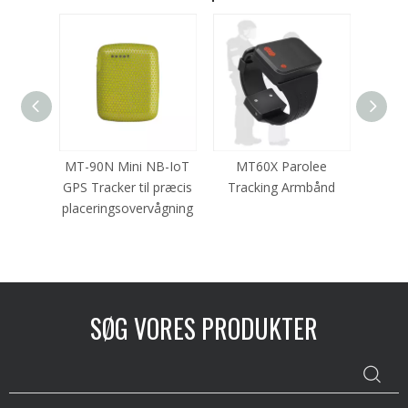
ealth
MT-90N Mini NB-IoT
MT60X Parolee
MT
ur
GPS Tracker til præcis
Tracking Armbånd
prøv
placeringsovervågning
SØG VORES PRODUKTER