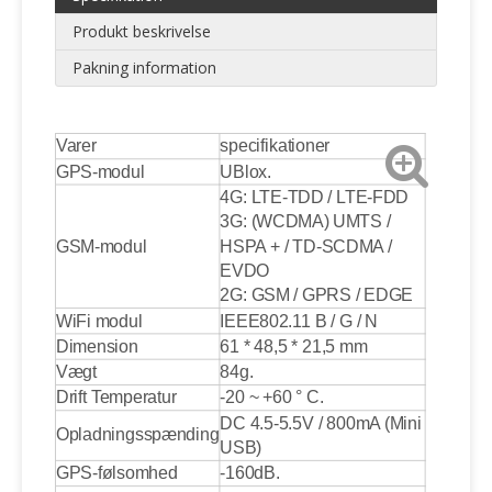
Produkt beskrivelse
Pakning information
Varer
specifikationer
GPS-modul
UBlox.
4G: LTE-TDD / LTE-FDD
3G: (WCDMA) UMTS /
GSM-modul
HSPA + / TD-SCDMA /
EVDO
2G: GSM / GPRS / EDGE
WiFi modul
IEEE802.11 B / G / N
Dimension
61 * 48,5 * 21,5 mm
Vægt
84g.
Drift Temperatur
-20 ~ +60 ° C.
DC 4.5-5.5V / 800mA (Mini
Opladningsspænding
USB)
GPS-følsomhed
-160dB.