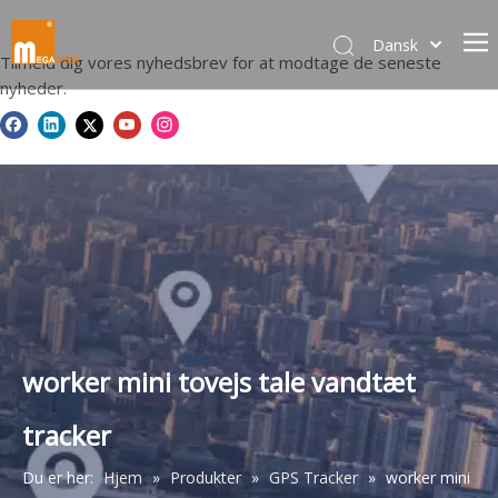
Dansk
Tilmeld dig vores nyhedsbrev for at modtage de seneste
norsk språk
nyheder.
한국어
日本語
Italiano
Deutsch
Português
Español
Pусский
Français
简体中文
worker mini tovejs tale vandtæt
English
tracker
Du er her:
Hjem
»
Produkter
»
GPS Tracker
»
worker mini