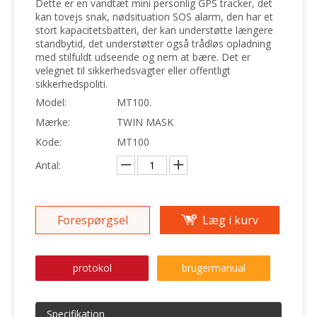
Dette er en vandtæt mini personlig GPS tracker, det
kan tovejs snak, nødsituation SOS alarm, den har et
stort kapacitetsbatteri, der kan understøtte længere
standbytid, det understøtter også trådløs opladning
med stilfuldt udseende og nem at bære. Det er
velegnet til sikkerhedsvagter eller offentligt
sikkerhedspoliti.
Model:
MT100.
Mærke:
TWIN MASK
Kode:
MT100
Antal:
Forespørgsel
Læg i kurv
protokol
brugermanual
Specifikation